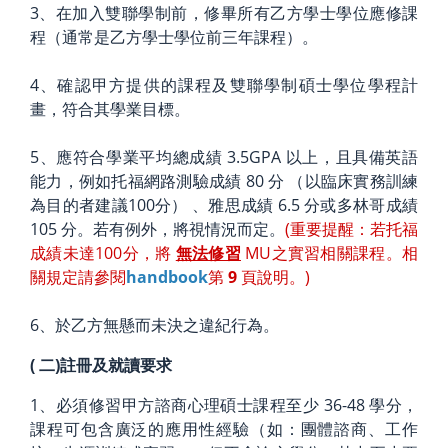
3、在加入雙聯學制前，修畢所有乙方學士學位應修課
程（通常是乙方學士學位前三年課程）。
4、確認甲方提供的課程及雙聯學制碩士學位學程計
畫，符合其學業目標。
5、應符合學業平均總成績 3.5GPA 以上，且具備英語
能力，例如托福網路測驗成績 80 分 （以臨床實務訓練
為目的者建議100分） 、雅思成績 6.5 分或多林哥成績
105 分。若有例外，將視情況而定。
(重要提醒：若托福
成績未達100分，將
無法修習
MU之實習相關課程。相
關規定請參閱
handbook
第
9
頁說明。)
6、於乙方無懸而未決之違紀行為。
(
二)註冊及就讀要求
1、必須修習甲方諮商心理碩士課程至少 36-48 學分，
課程可包含廣泛的應用性經驗（如：團體諮商、工作