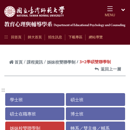
跳到頁面主要內容區
MENU
開
:::
回首頁
師大首頁
招生訊息
下載專區
網站導覽
3+2學碩雙聯學制
首頁
課程資訊
姊妹校雙聯學制
返回上一層
:::
學士班
碩士班
碩士在職專班
博士班
姊妹校雙聯學制
轉系／雙主修／輔系