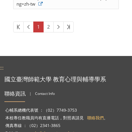
ng=zh-tw
第一頁
上一頁
下一頁
最後頁
1
2
:::
國立臺灣師範大學 教育心理與輔導學系
聯絡資訊
｜
Contact Info
心輔系總機代表號 ：（02）7749-3753
本校專任教職員均有直播電話，對照表請見
聯絡我們
。
傳真專線 ：（02）2341-3865