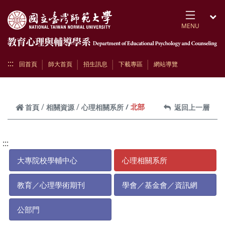
跳到頁面主要內容區
MENU
開
:::
回首頁
師大首頁
招生訊息
下載專區
網站導覽
北部
首頁
相關資源
心理相關系所
返回上一層
:::
大專院校學輔中心
心理相關系所
教育／心理學術期刊
學會／基金會／資訊網
公部門