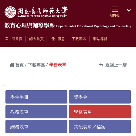
跳到頁面主要內容區
MENU
開
:::
回首頁
師大首頁
招生訊息
下載專區
網站導覽
學務表單
首頁
下載專區
返回上一層
:::
學生手冊
獎學金
教務表單
學務表單
總務表單
其他表單／檔案