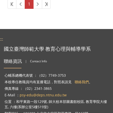
第一頁
上一頁
下一頁
最後頁
1
:::
國立臺灣師範大學 教育心理與輔導學系
聯絡資訊
｜
Contact Info
心輔系總機代表號 ：（02）7749-3753
本校專任教職員均有直播電話，對照表請見
聯絡我們
。
傳真專線 ：（02）2341-3865
E-Mail ：
psy-edu@deps.ntnu.edu.tw
位置 ：和平東路一段129號, 師大校本部圖書館校區, 教育學院大樓
五, 六樓(系辦公室5樓519室)