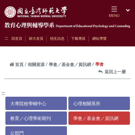
跳到頁面主要內容區
MENU
開
:::
回首頁
師大首頁
招生訊息
下載專區
網站導覽
學會
首頁
相關資源
學會／基金會／資訊網
返回上一層
:::
大專院校學輔中心
心理相關系所
教育／心理學術期刊
學會／基金會／資訊網
公部門