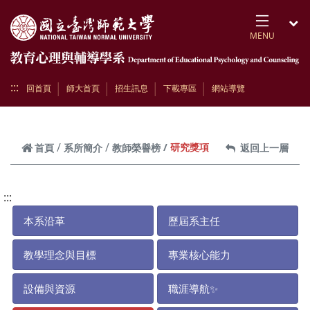
跳到頁面主要內容區
MENU
開
:::
回首頁
師大首頁
招生訊息
下載專區
網站導覽
研究獎項
首頁
系所簡介
教師榮譽榜
返回上一層
:::
本系沿革
歷屆系主任
教學理念與目標
專業核心能力
設備與資源
職涯導航✨