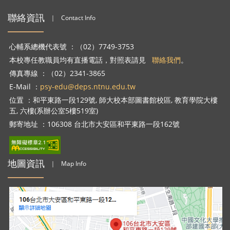
聯絡資訊
｜
Contact Info
心輔系總機代表號 ：（02）7749-3753
本校專任教職員均有直播電話，對照表請見
聯絡我們
。
傳真專線 ：（02）2341-3865
E-Mail ：
psy-edu@deps.ntnu.edu.tw
位置 ：和平東路一段129號, 師大校本部圖書館校區, 教育學院大樓
五, 六樓(系辦公室5樓519室)
郵寄地址 ：106308 台北市大安區和平東路一段162號
地圖資訊
｜
Map Info