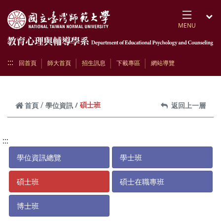
跳到頁面主要內容區
MENU
開
:::
回首頁
師大首頁
招生訊息
下載專區
網站導覽
碩士班
首頁
學位資訊
返回上一層
:::
學位資訊總覽
學士班
碩士班
碩士在職專班
博士班