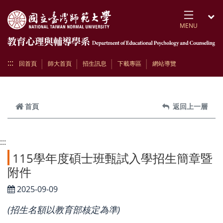
跳到頁面主要內容區
MENU
開
:::
回首頁
師大首頁
招生訊息
下載專區
網站導覽
首頁
返回上一層
:::
115學年度碩士班甄試入學招生簡章暨
附件
2025-09-09
(招生名額以教育部核定為準)