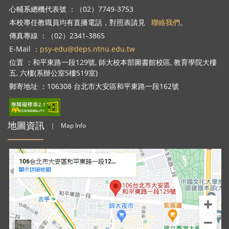
心輔系總機代表號 ：（02）7749-3753
本校專任教職員均有直播電話，對照表請見
聯絡我們
。
傳真專線 ：（02）2341-3865
E-Mail ：
psy-edu@deps.ntnu.edu.tw
位置 ：和平東路一段129號, 師大校本部圖書館校區, 教育學院大樓
五, 六樓(系辦公室5樓519室)
郵寄地址 ：106308 台北市大安區和平東路一段162號
地圖資訊
｜
Map Info