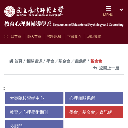
跳到頁面主要內容區
MENU
開
:::
回首頁
師大首頁
招生訊息
下載專區
網站導覽
基金會
首頁
相關資源
學會／基金會／資訊網
返回上一層
:::
大專院校學輔中心
心理相關系所
教育／心理學術期刊
學會／基金會／資訊網
公部門