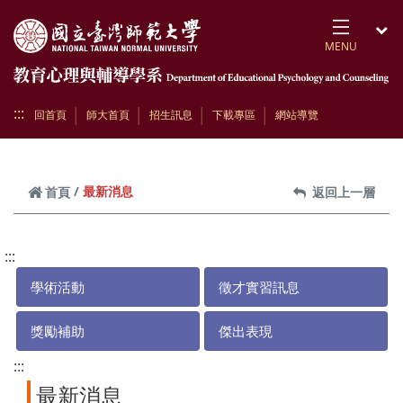
跳到頁面主要內容區
MENU
開
:::
回首頁
師大首頁
招生訊息
下載專區
網站導覽
最新消息
首頁
返回上一層
:::
學術活動
徵才實習訊息
獎勵補助
傑出表現
:::
最新消息