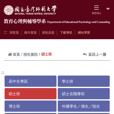
跳到頁面主要內容區
MENU
開
:::
回首頁
師大首頁
招生訊息
下載專區
網站導覽
碩士班
首頁
招生資訊
返回上一層
:::
高中生專區
學士班
碩士班
碩士在職專班
博士班
外國學生／僑生／陸生