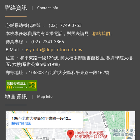
聯絡資訊
｜
Contact Info
心輔系總機代表號 ：（02）7749-3753
本校專任教職員均有直播電話，對照表請見
聯絡我們
。
傳真專線 ：（02）2341-3865
E-Mail ：
psy-edu@deps.ntnu.edu.tw
位置 ：和平東路一段129號, 師大校本部圖書館校區, 教育學院大樓
五, 六樓(系辦公室5樓519室)
郵寄地址 ：106308 台北市大安區和平東路一段162號
地圖資訊
｜
Map Info