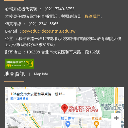
心輔系總機代表號 ：（02）7749-3753
本校專任教職員均有直播電話，對照表請見
聯絡我們
。
傳真專線 ：（02）2341-3865
E-Mail ：
psy-edu@deps.ntnu.edu.tw
位置 ：和平東路一段129號, 師大校本部圖書館校區, 教育學院大樓
五, 六樓(系辦公室5樓519室)
郵寄地址 ：106308 台北市大安區和平東路一段162號
地圖資訊
｜
Map Info