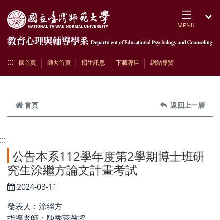
跳到頁面主要內容區
MENU
開
:::
回首頁
師大首頁
招生訊息
下載專區
網站導覽
首頁
返回上一層
:::
公告本系112學年度第2學期博士班研
究生涂繼方論文計畫考試
2024-03-11
發表人：涂繼方
指導老師：陳秀蓉教授