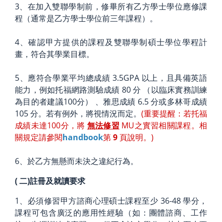
3、在加入雙聯學制前，修畢所有乙方學士學位應修課
程（通常是乙方學士學位前三年課程）。
4、確認甲方提供的課程及雙聯學制碩士學位學程計
畫，符合其學業目標。
5、應符合學業平均總成績 3.5GPA 以上，且具備英語
能力，例如托福網路測驗成績 80 分 （以臨床實務訓練
為目的者建議100分） 、雅思成績 6.5 分或多林哥成績
105 分。若有例外，將視情況而定。
(重要提醒：若托福
成績未達100分，將
無法修習
MU之實習相關課程。相
關規定請參閱
handbook
第
9
頁說明。)
6、於乙方無懸而未決之違紀行為。
(
二)註冊及就讀要求
1、必須修習甲方諮商心理碩士課程至少 36-48 學分，
課程可包含廣泛的應用性經驗（如：團體諮商、工作