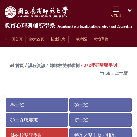
跳到頁面主要內容區
MENU
開
:::
回首頁
師大首頁
招生訊息
下載專區
網站導覽
3+2學碩雙聯學制
首頁
課程資訊
姊妹校雙聯學制
返回上一層
:::
學士班
碩士班
碩士在職專班
博士班
姊妹校雙聯學制
轉系／雙主修／輔系