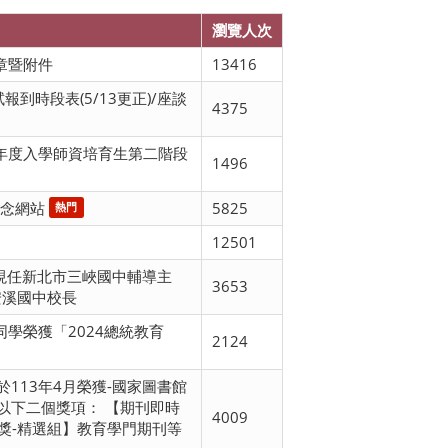
瀏覽人次
章暨附件
13416
報到時段表(5/13更正)/座談
4375
學年度入學師資培育生第二階段
1496
紀念網站
5825
熱門
12501
友現任新北市三峽國中輔導主
3653
安溪國中校長
同學榮獲「2024總統教育
2124
113年4月榮獲-國家圖書館
~以下二個獎項： 【期刊即時
4009
獎-精選組】教育學門期刊等