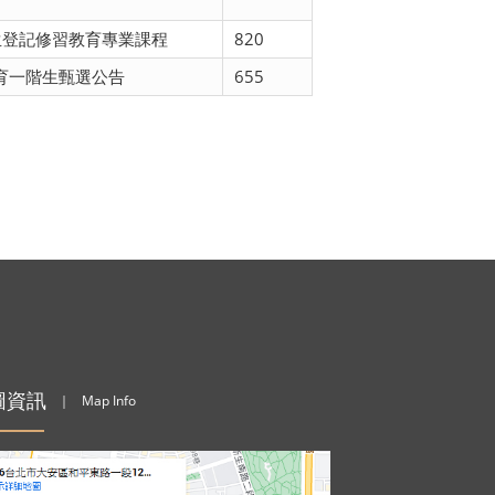
生登記修習教育專業課程
820
育一階生甄選公告
655
圖資訊
｜
Map Info