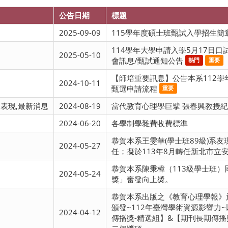
公告日期
標題
2025-09-09
115學年度碩士班甄試入學招生簡
114學年大學申請入學5月17日口試
2025-05-10
會訊息/甄試通知公告
熱門
重要
【師培重要訊息】公告本系112
2024-10-11
甄選申請流程
重要
出表現,最新消息
2024-08-19
當代教育心理學巨擘 張春興教授
2024-06-20
各學制學雜費收費標準
恭賀本系王雯華(學士班89級)系
2024-05-27
任；擬於113年8月轉任新北市立
恭賀本系陳秉樟（113級學士班）
2024-05-24
獎」奮發向上奬。
恭賀本系出版之《教育心理學報》於
頒發~112年臺灣學術資源影響力
2024-04-12
傳播獎-精選組】&【期刊長期傳播