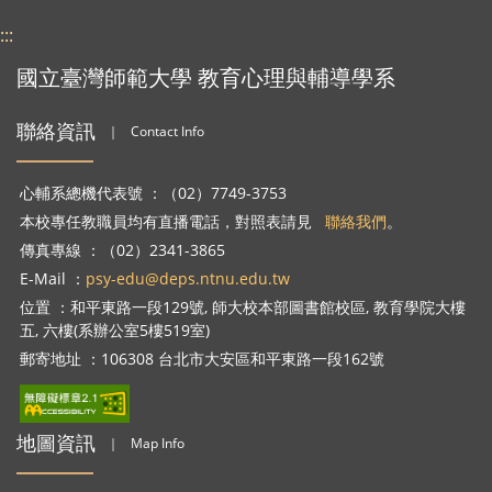
:::
國立臺灣師範大學 教育心理與輔導學系
聯絡資訊
｜
Contact Info
心輔系總機代表號 ：（02）7749-3753
本校專任教職員均有直播電話，對照表請見
聯絡我們
。
傳真專線 ：（02）2341-3865
E-Mail ：
psy-edu@deps.ntnu.edu.tw
位置 ：和平東路一段129號, 師大校本部圖書館校區, 教育學院大樓
五, 六樓(系辦公室5樓519室)
郵寄地址 ：106308 台北市大安區和平東路一段162號
地圖資訊
｜
Map Info