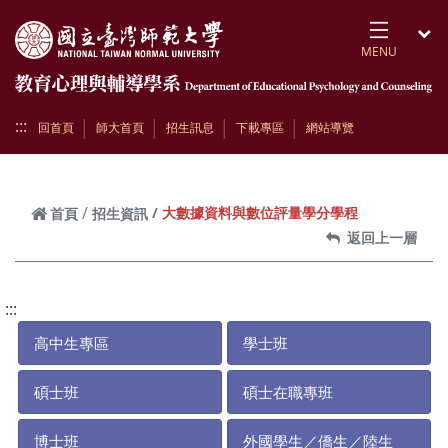
跳到頁面主要內容區
MENU
開
:::
回首頁
師大首頁
招生訊息
下載專區
網站導覽
大數據資料與數位評量學分學程
首頁
招生資訊
返回上一層
:::
高中生專區
學士班
碩士班
碩士在職專班
博士班
外國學生／僑生／陸生