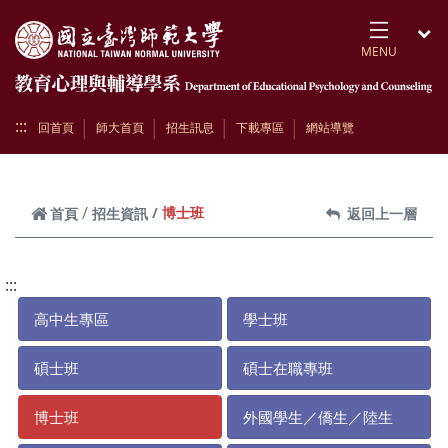
跳到頁面主要內容區
MENU
開
:::
回首頁
師大首頁
招生訊息
下載專區
網站導覽
博士班
首頁
招生資訊
返回上一層
:::
高中生專區
學士班
碩士班
碩士在職專班
博士班
外國學生／僑生／陸生