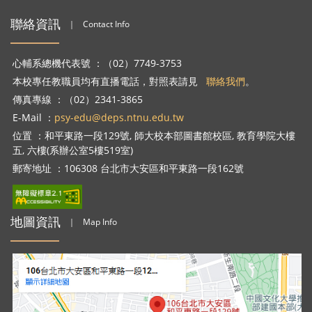
聯絡資訊
｜
Contact Info
心輔系總機代表號 ：（02）7749-3753
本校專任教職員均有直播電話，對照表請見
聯絡我們
。
傳真專線 ：（02）2341-3865
E-Mail ：
psy-edu@deps.ntnu.edu.tw
位置 ：和平東路一段129號, 師大校本部圖書館校區, 教育學院大樓
五, 六樓(系辦公室5樓519室)
郵寄地址 ：106308 台北市大安區和平東路一段162號
地圖資訊
｜
Map Info