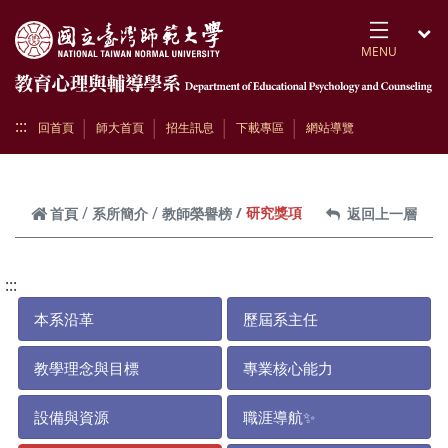
跳到頁面主要內容區
MENU
開
:::
回首頁
師大首頁
招生訊息
下載專區
網站導覽
研究獎項
首頁
系所簡介
教師榮譽榜
返回上一層
:::
本系沿革
歷屆系主任
教學理念與目標
專業核心能力
設備與資源
職涯導航✨